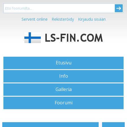
Serverit online
Rekisteröidy
Kirjaudu sisään
Etusivu
Info
Galleria
Foorumi