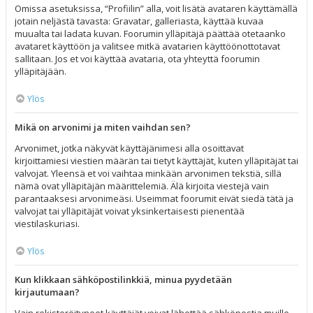
Omissa asetuksissa, “Profiilin” alla, voit lisätä avataren käyttämällä
jotain neljästä tavasta: Gravatar, galleriasta, käyttää kuvaa
muualta tai ladata kuvan. Foorumin ylläpitäjä päättää otetaanko
avataret käyttöön ja valitsee mitkä avatarien käyttöönottotavat
sallitaan. Jos et voi käyttää avataria, ota yhteyttä foorumin
ylläpitäjään.
Ylös
Mikä on arvonimi ja miten vaihdan sen?
Arvonimet, jotka näkyvät käyttäjänimesi alla osoittavat
kirjoittamiesi viestien määrän tai tietyt käyttäjät, kuten ylläpitäjät tai
valvojat. Yleensä et voi vaihtaa minkään arvonimen tekstiä, sillä
nämä ovat ylläpitäjän määrittelemiä. Älä kirjoita viestejä vain
parantaaksesi arvonimeäsi. Useimmat foorumit eivät siedä tätä ja
valvojat tai ylläpitäjät voivat yksinkertaisesti pienentää
viestilaskuriasi.
Ylös
Kun klikkaan sähköpostilinkkiä, minua pyydetään
kirjautumaan?