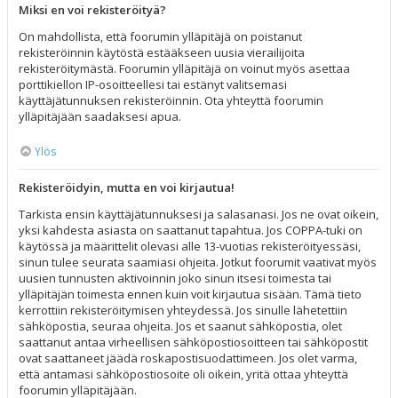
Miksi en voi rekisteröityä?
On mahdollista, että foorumin ylläpitäjä on poistanut
rekisteröinnin käytöstä estääkseen uusia vierailijoita
rekisteröitymästä. Foorumin ylläpitäjä on voinut myös asettaa
porttikiellon IP-osoitteellesi tai estänyt valitsemasi
käyttäjätunnuksen rekisteröinnin. Ota yhteyttä foorumin
ylläpitäjään saadaksesi apua.
Ylös
Rekisteröidyin, mutta en voi kirjautua!
Tarkista ensin käyttäjätunnuksesi ja salasanasi. Jos ne ovat oikein,
yksi kahdesta asiasta on saattanut tapahtua. Jos COPPA-tuki on
käytössä ja määrittelit olevasi alle 13-vuotias rekisteröityessäsi,
sinun tulee seurata saamiasi ohjeita. Jotkut foorumit vaativat myös
uusien tunnusten aktivoinnin joko sinun itsesi toimesta tai
ylläpitäjän toimesta ennen kuin voit kirjautua sisään. Tämä tieto
kerrottiin rekisteröitymisen yhteydessä. Jos sinulle lähetettiin
sähköpostia, seuraa ohjeita. Jos et saanut sähköpostia, olet
saattanut antaa virheellisen sähköpostiosoitteen tai sähköpostit
ovat saattaneet jäädä roskapostisuodattimeen. Jos olet varma,
että antamasi sähköpostiosoite oli oikein, yritä ottaa yhteyttä
foorumin ylläpitäjään.