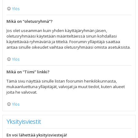
Ylös
Mikä on “oletusryhmä”?
Jos olet useamman kuin yhden käyttäjäryhmän jäsen,
oletusryhmääsi käytetään määriteltäessä sinun kohdallasi
käytettävää ryhmäväriä ja titteliä. Foorumin ylläpitäjä saattaa
antaa sinulle oikeudet vaihtaa oletusryhmääsi omista asetuksista.
Ylös
Mikä on “Tiimi” linkki?
Tämä sivu näyttää sinulle listan foorumin henkilökunnasta,
mukaanluettuna ylläpitäjät, valvojat ja muut tiedot, kuten alueet
joita he valvovat.
Ylös
Yksityisviestit
En voi lähettää yksityisviestejä!