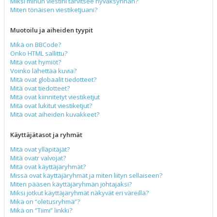
Miksi minun viestini tarvitsee hyväksynnän?
Miten tönäisen viestiketjuani?
Muotoilu ja aiheiden tyypit
Mikä on BBCode?
Onko HTML sallittu?
Mitä ovat hymiöt?
Voinko lähettää kuvia?
Mitä ovat globaalit tiedotteet?
Mitä ovat tiedotteet?
Mitä ovat kiinnitetyt viestiketjut
Mitä ovat lukitut viestiketjut?
Mitä ovat aiheiden kuvakkeet?
Käyttäjätasot ja ryhmät
Mitä ovat ylläpitäjät?
Mitä ovatr valvojat?
Mitä ovat käyttäjäryhmät?
Missä ovat käyttäjäryhmät ja miten liityn sellaiseen?
Miten pääsen käyttäjäryhmän johtajaksi?
Miksi jotkut käyttäjäryhmät näkyvät eri väreillä?
Mikä on “oletusryhmä”?
Mikä on “Tiimi” linkki?