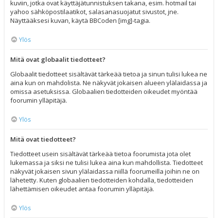
kuviin, jotka ovat käyttäjätunnistuksen takana, esim. hotmail tai
yahoo sähköpostilaatikot, salasanasuojatut sivustot, jne.
Näyttääksesi kuvan, käytä BBCoden [img]-tagia.
Ylös
Mitä ovat globaalit tiedotteet?
Globaalit tiedotteet sisältävät tärkeää tietoa ja sinun tulisi lukea ne
aina kun on mahdolista. Ne näkyvät jokaisen alueen ylälaidassa ja
omissa asetuksissa. Globaalien tiedotteiden oikeudet myöntää
foorumin ylläpitäjä.
Ylös
Mitä ovat tiedotteet?
Tiedotteet usein sisältävät tärkeää tietoa foorumista jota olet
lukemassa ja siksi ne tulisi lukea aina kun mahdollista. Tiedotteet
näkyvät jokaisen sivun ylälaidassa niillä foorumeilla joihin ne on
lähetetty. Kuten globaalien tiedotteiden kohdalla, tiedotteiden
lähettämisen oikeudet antaa foorumin ylläpitäjä.
Ylös