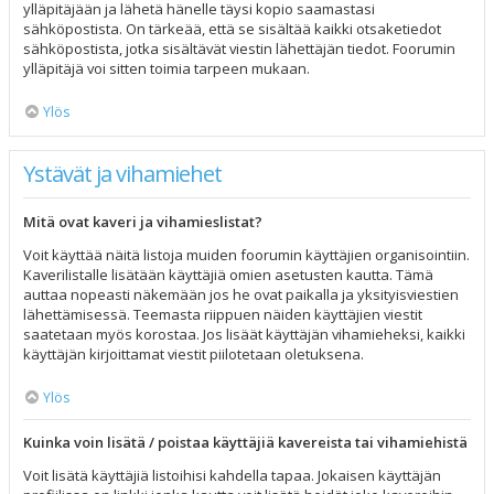
ylläpitäjään ja lähetä hänelle täysi kopio saamastasi
sähköpostista. On tärkeää, että se sisältää kaikki otsaketiedot
sähköpostista, jotka sisältävät viestin lähettäjän tiedot. Foorumin
ylläpitäjä voi sitten toimia tarpeen mukaan.
Ylös
Ystävät ja vihamiehet
Mitä ovat kaveri ja vihamieslistat?
Voit käyttää näitä listoja muiden foorumin käyttäjien organisointiin.
Kaverilistalle lisätään käyttäjiä omien asetusten kautta. Tämä
auttaa nopeasti näkemään jos he ovat paikalla ja yksityisviestien
lähettämisessä. Teemasta riippuen näiden käyttäjien viestit
saatetaan myös korostaa. Jos lisäät käyttäjän vihamieheksi, kaikki
käyttäjän kirjoittamat viestit piilotetaan oletuksena.
Ylös
Kuinka voin lisätä / poistaa käyttäjiä kavereista tai vihamiehistä
Voit lisätä käyttäjiä listoihisi kahdella tapaa. Jokaisen käyttäjän