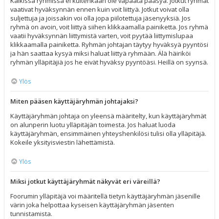
Kaikissa ryhmissä ei kuitenkaan ole vapaata pääsyä. Jotkut ryhmät
vaativat hyväksynnän ennen kuin voit liittyä. Jotkut voivat olla
suljettuja ja joissakin voi olla jopa piilotettuja jäsenyyksiä. Jos
ryhmä on avoin, voit liittyä siihen klikkaamalla painiketta. Jos ryhmä
vaatii hyväksynnän liittymistä varten, voit pyytää liittymislupaa
klikkaamalla painiketta. Ryhmän johtajan täytyy hyväksyä pyyntösi
ja hän saattaa kysyä miksi haluat liittyä ryhmään. Älä häiriköi
ryhmän ylläpitäjiä jos he eivät hyväksy pyyntöäsi. Heillä on syynsä.
Ylös
Miten pääsen käyttäjäryhmän johtajaksi?
Käyttäjäryhmän johtaja on yleensä määritelty, kun käyttäjäryhmät
on alunperin luotu ylläpitäjän toimesta. Jos haluat luoda
käyttäjäryhmän, ensimmäinen yhteyshenkilösi tulisi olla ylläpitäjä.
Kokeile yksityisviestin lähettämistä.
Ylös
Miksi jotkut käyttäjäryhmät näkyvät eri väreillä?
Foorumin ylläpitäjä voi määritellä tietyn käyttäjäryhmän jäsenille
värin joka helpottaa kyseisen käyttäjäryhmän jäsenten
tunnistamista.