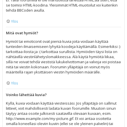
Ei. Tällä foorumilla ei ole mahdollista lähettää HTML:ää siten, että
se toimisi HTML-koodina. Yleisimmät HTML-muotoilut voi kuitenkin
tehdä BBCoden avulla.
Ylös
Mitä ovat hymiöt?
Hymiöt tai emoticonit ovat pieniä kuvia joita voidaan käyttää
tunteiden ilmaisemiseen lyhyitä koodeja käyttämällä. Esimerkiksi :)
tarkoittaa iloista ja :( tarkoittaa surullista. Hymiöiden täysi lista on
nähtävillä viestinlähetyslomakkeessa. Älä käytä hymiöitä liikaa,
sillä ne voivat tehdä viestistä lukukelvottoman ja valvoja voi poistaa
niitä tai viestin kokonaan. Foorumin ylläpitäjä on voinut myös
määritellä rajan yksittäisen viestin hymiöiden määrälle.
Ylös
Voinko lähettää kuvia?
Kyllä, kuvia voidaan käyttää viesteissäsi. Jos ylläpitäjä on sallinut
liitteet, voit mahdollisesti ladata kuvan foorumille. Muutoin sinun
täytyy antaa osoite julkisesti saatavilla olevaan kuvaan, esim.
http://www.example.com/my-picture.gif. Et voi antaa osoitetta
omalla koneellasi oleviin kuviin (ellei se ole yleinen palvelin) tai