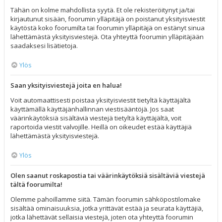
Tähän on kolme mahdollista syytä. Et ole rekisteröitynyt ja/tai
kirjautunut sisään, foorumin ylläpitäjä on poistanut yksityisviestit
käytöstä koko foorumilta tai foorumin ylläpitäjä on estänyt sinua
lähettämästä yksityisviestejä. Ota yhteyttä foorumin ylläpitäjään
saadaksesi lisätietoja.
Ylös
Saan yksityisviestejä joita en halua!
Voit automaattisesti poistaa yksityisviestit tietyltä käyttäjältä
käyttämällä käyttäjänhallinnan viestisääntöjä. Jos saat
väärinkäytöksiä sisältäviä viestejä tietyltä käyttäjältä, voit
raportoida viestit valvojille. Heillä on oikeudet estää käyttäjiä
lähettämästä yksityisviestejä.
Ylös
Olen saanut roskapostia tai väärinkäytöksiä sisältäviä viestejä
tältä foorumilta!
Olemme pahoillamme siitä. Tämän foorumin sähköpostilomake
sisältää ominaisuuksia, jotka yrittävät estää ja seurata käyttäjiä,
jotka lähettävät sellaisia viestejä, joten ota yhteyttä foorumin