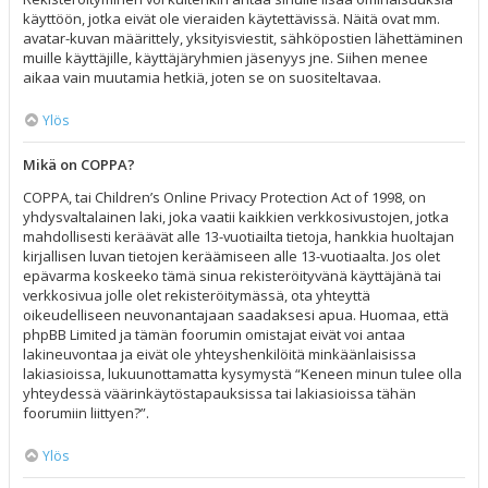
käyttöön, jotka eivät ole vieraiden käytettävissä. Näitä ovat mm.
avatar-kuvan määrittely, yksityisviestit, sähköpostien lähettäminen
muille käyttäjille, käyttäjäryhmien jäsenyys jne. Siihen menee
aikaa vain muutamia hetkiä, joten se on suositeltavaa.
Ylös
Mikä on COPPA?
COPPA, tai Children’s Online Privacy Protection Act of 1998, on
yhdysvaltalainen laki, joka vaatii kaikkien verkkosivustojen, jotka
mahdollisesti keräävät alle 13-vuotiailta tietoja, hankkia huoltajan
kirjallisen luvan tietojen keräämiseen alle 13-vuotiaalta. Jos olet
epävarma koskeeko tämä sinua rekisteröityvänä käyttäjänä tai
verkkosivua jolle olet rekisteröitymässä, ota yhteyttä
oikeudelliseen neuvonantajaan saadaksesi apua. Huomaa, että
phpBB Limited ja tämän foorumin omistajat eivät voi antaa
lakineuvontaa ja eivät ole yhteyshenkilöitä minkäänlaisissa
lakiasioissa, lukuunottamatta kysymystä “Keneen minun tulee olla
yhteydessä väärinkäytöstapauksissa tai lakiasioissa tähän
foorumiin liittyen?”.
Ylös