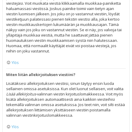
viestejäsi. Voit muokata viestiä klikkaamalla muokkaa-painiketta
haluamassasi viestissä. Joskus painike toimii vain tietyn ajan
viestin luomisen jälkeen. Jos joku on jo vastannut viestiin, löydät
viestiketjuun palatessasi pienen tekstin viestisi alla, joka kertoo
viestin muokkauskertojen lukumäärän ja muokkausajan. Tämä
näkyy vain jos joku on vastannut viestiin. Se ei näy, jos valvoja tai
ylläpitäjä muokkaa viestiä, mutta he saattavat jättää pienen
huomautuksen viestin muokkaamisen syistä niin halutessaan.
Huomaa, että normaalit käyttäjät eivät voi poistaa viestejä, jos
niihin on joku vastannut.
Ylös
Miten liitän allekirjoituksen viestiini?
Lisätäksesi allekirjoituksen viestiisi, sinun täytyy ensin luoda
sellainen omissa asetuksissa. Kun olet luonut sellaisen, voit valita
Lisää allekirjoitus
-valinnan viestin kirjoituslomakkeessa. Voit myös
lisätä allekirjoituksen automaattisesti aina kaikkiin viesteihisi
tekemällä valinnan omissa asetuksissa. Jos teet niin, voit silti estää
allekirjoituksen liittämisen yksittäiseen viestiin poistamalla
valinnan viestinkirjoituslomakkeessa.
Ylös