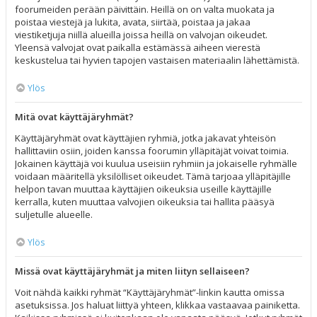
foorumeiden perään päivittäin. Heillä on on valta muokata ja
poistaa viestejä ja lukita, avata, siirtää, poistaa ja jakaa
viestiketjuja niillä alueilla joissa heillä on valvojan oikeudet.
Yleensä valvojat ovat paikalla estämässä aiheen vierestä
keskustelua tai hyvien tapojen vastaisen materiaalin lähettämistä.
Ylös
Mitä ovat käyttäjäryhmät?
Käyttäjäryhmät ovat käyttäjien ryhmiä, jotka jakavat yhteisön
hallittaviin osiin, joiden kanssa foorumin ylläpitäjät voivat toimia.
Jokainen käyttäjä voi kuulua useisiin ryhmiin ja jokaiselle ryhmälle
voidaan määritellä yksilölliset oikeudet. Tämä tarjoaa ylläpitäjille
helpon tavan muuttaa käyttäjien oikeuksia useille käyttäjille
kerralla, kuten muuttaa valvojien oikeuksia tai hallita pääsyä
suljetulle alueelle.
Ylös
Missä ovat käyttäjäryhmät ja miten liityn sellaiseen?
Voit nähdä kaikki ryhmät “Käyttäjäryhmät”-linkin kautta omissa
asetuksissa. Jos haluat liittyä yhteen, klikkaa vastaavaa painiketta.