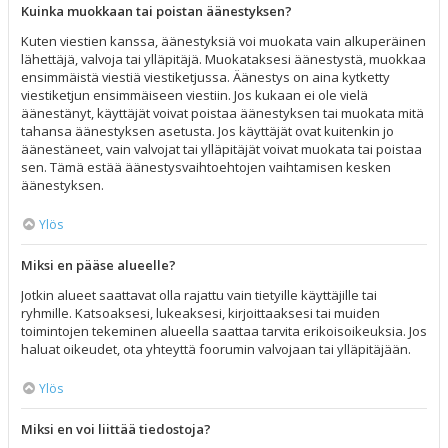
Kuinka muokkaan tai poistan äänestyksen?
Kuten viestien kanssa, äänestyksiä voi muokata vain alkuperäinen
lähettäjä, valvoja tai ylläpitäjä. Muokataksesi äänestystä, muokkaa
ensimmäistä viestiä viestiketjussa. Äänestys on aina kytketty
viestiketjun ensimmäiseen viestiin. Jos kukaan ei ole vielä
äänestänyt, käyttäjät voivat poistaa äänestyksen tai muokata mitä
tahansa äänestyksen asetusta. Jos käyttäjät ovat kuitenkin jo
äänestäneet, vain valvojat tai ylläpitäjät voivat muokata tai poistaa
sen. Tämä estää äänestysvaihtoehtojen vaihtamisen kesken
äänestyksen.
Ylös
Miksi en pääse alueelle?
Jotkin alueet saattavat olla rajattu vain tietyille käyttäjille tai
ryhmille. Katsoaksesi, lukeaksesi, kirjoittaaksesi tai muiden
toimintojen tekeminen alueella saattaa tarvita erikoisoikeuksia. Jos
haluat oikeudet, ota yhteyttä foorumin valvojaan tai ylläpitäjään.
Ylös
Miksi en voi liittää tiedostoja?