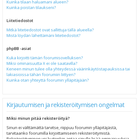
Kuinka tilaan haluamani alueen?
Kuinka poistan tilaukseni?
Liitetiedostot
Mitkä liitetiedostot ovat sallittuja tällä alueella?
Mistä löydän lähettämäni liitetiedostot?
phpBB -asiat
Kuka kirjoitti tämän foorumisovelluksen?
Miksi ominaisuutta X ei ole saatavilla?
Keneen minun tulee olla yhteydessä väärinkäytöstapauksissa tai
lakiasioissa tähän foorumiin liittyen?
Kuinka otan yhteyttä foorumin ylläpitäjään?
Kirjautumisen ja rekisteröitymisen ongelmat
Miksi minun pitää rekisteröityä?
Sinun ei välttämättä tarvitse, riippuu foorumin ylläpitäjästä,
tarvitaanko foorumilla kirjoittamiseen rekisteröitymistä.
Rekisteröityminen voi kuitenkin antaa sinulle lisää ominaisuuksia