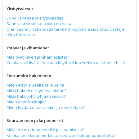
Yksityisviestit
En voi lähettää yksityisviestejä!
Saan yksityisviestejä joita en halua!
Olen saanut roskapostia tai väärinkäytöksiä sisältäviä viestejä
tältä foorumilta!
Ystävät ja vihamiehet
Mitä ovat kaveri ja vihamieslistat?
Kuinka voin lisätä / poistaa käyttäjiä kavereista tai vihamiehistä
Foorumilta hakeminen
Miten etsin alueelta tai alueilta?
Miksi hakuni ei löytänyt mitään?
Miksi haku johti tyhjään sivuun!?
Miten etsin käyttäjiä?
Miten löydän omat viestini ja viestiketjuni?
Seuraaminen ja kirjanmerkit
Mikä ero on kirjanmerkillä ja tilaamisella?
Kuinka teen kirjanmerkin tai seuraan haluamaani aihetta?