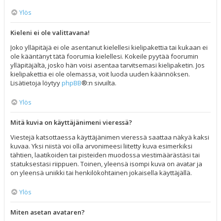
Ylös
Kieleni ei ole valittavana!
Joko ylläpitäjä ei ole asentanut kielellesi kielipakettia tai kukaan ei
ole kääntänyt tätä foorumia kielellesi. Kokeile pyytää foorumin
ylläpitäjältä, josko hän voisi asentaa tarvitsemasi kielipaketin. Jos
kielipakettia ei ole olemassa, voit luoda uuden käännöksen.
Lisätietoja löytyy
phpBB
®:n sivuilta.
Ylös
Mitä kuvia on käyttäjänimeni vieressä?
Viestejä katsottaessa käyttäjänimen vieressä saattaa näkyä kaksi
kuvaa. Yksi niistä voi olla arvonimeesi liitetty kuva esimerkiksi
tähtien, laatikoiden tai pisteiden muodossa viestimäärästäsi tai
statuksestasi riippuen. Toinen, yleensä isompi kuva on avatar ja
on yleensä uniikki tai henkilökohtainen jokaisella käyttäjällä.
Ylös
Miten asetan avataren?