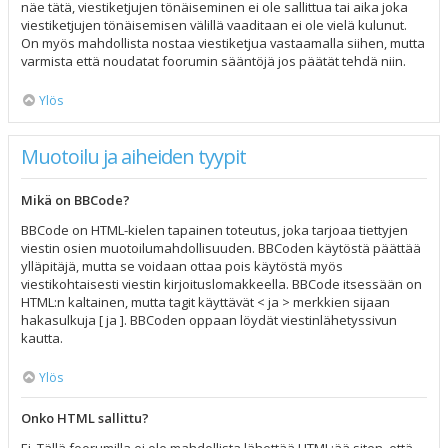
näe tätä, viestiketjujen tönäiseminen ei ole sallittua tai aika joka
viestiketjujen tönäisemisen välillä vaaditaan ei ole vielä kulunut.
On myös mahdollista nostaa viestiketjua vastaamalla siihen, mutta
varmista että noudatat foorumin sääntöjä jos päätät tehdä niin.
Ylös
Muotoilu ja aiheiden tyypit
Mikä on BBCode?
BBCode on HTML-kielen tapainen toteutus, joka tarjoaa tiettyjen
viestin osien muotoilumahdollisuuden. BBCoden käytöstä päättää
ylläpitäjä, mutta se voidaan ottaa pois käytöstä myös
viestikohtaisesti viestin kirjoituslomakkeella. BBCode itsessään on
HTML:n kaltainen, mutta tagit käyttävät < ja > merkkien sijaan
hakasulkuja [ ja ]. BBCoden oppaan löydät viestinlähetyssivun
kautta.
Ylös
Onko HTML sallittu?