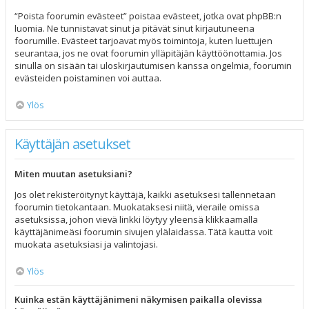
“Poista foorumin evästeet” poistaa evästeet, jotka ovat phpBB:n
luomia. Ne tunnistavat sinut ja pitävät sinut kirjautuneena
foorumille. Evästeet tarjoavat myös toimintoja, kuten luettujen
seurantaa, jos ne ovat foorumin ylläpitäjän käyttöönottamia. Jos
sinulla on sisään tai uloskirjautumisen kanssa ongelmia, foorumin
evästeiden poistaminen voi auttaa.
Ylös
Käyttäjän asetukset
Miten muutan asetuksiani?
Jos olet rekisteröitynyt käyttäjä, kaikki asetuksesi tallennetaan
foorumin tietokantaan. Muokataksesi niitä, vieraile omissa
asetuksissa, johon vievä linkki löytyy yleensä klikkaamalla
käyttäjänimeäsi foorumin sivujen ylälaidassa. Tätä kautta voit
muokata asetuksiasi ja valintojasi.
Ylös
Kuinka estän käyttäjänimeni näkymisen paikalla olevissa