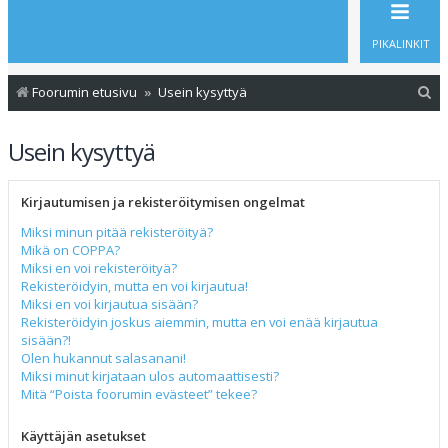
PIKALINKIT
E
Foorumin etusivu
Usein kysyttyä
t
Usein kysyttyä
s
i
Kirjautumisen ja rekisteröitymisen ongelmat
Miksi minun pitää rekisteröityä?
Mikä on COPPA?
Miksi en voi rekisteröityä?
Rekisteröidyin, mutta en voi kirjautua!
Miksi en voi kirjautua sisään?
Rekisteröidyin joskus aiemmin, mutta en voi enää kirjautua
sisään?!
Olen hukannut salasanani!
Miksi minut kirjataan ulos automaattisesti?
Mitä “Poista foorumin evästeet” tekee?
Käyttäjän asetukset