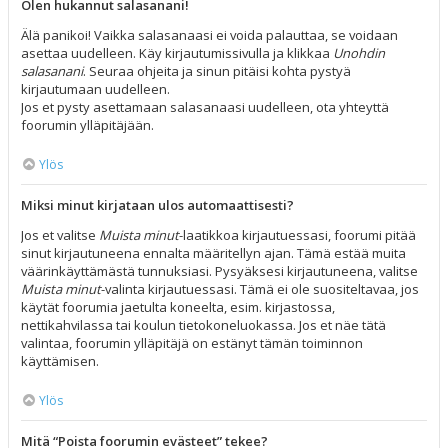
Olen hukannut salasanani!
Älä panikoi! Vaikka salasanaasi ei voida palauttaa, se voidaan
asettaa uudelleen. Käy kirjautumissivulla ja klikkaa
Unohdin
salasanani
. Seuraa ohjeita ja sinun pitäisi kohta pystyä
kirjautumaan uudelleen.
Jos et pysty asettamaan salasanaasi uudelleen, ota yhteyttä
foorumin ylläpitäjään.
Ylös
Miksi minut kirjataan ulos automaattisesti?
Jos et valitse
Muista minut
-laatikkoa kirjautuessasi, foorumi pitää
sinut kirjautuneena ennalta määritellyn ajan. Tämä estää muita
väärinkäyttämästä tunnuksiasi. Pysyäksesi kirjautuneena, valitse
Muista minut
-valinta kirjautuessasi. Tämä ei ole suositeltavaa, jos
käytät foorumia jaetulta koneelta, esim. kirjastossa,
nettikahvilassa tai koulun tietokoneluokassa. Jos et näe tätä
valintaa, foorumin ylläpitäjä on estänyt tämän toiminnon
käyttämisen.
Ylös
Mitä “Poista foorumin evästeet” tekee?