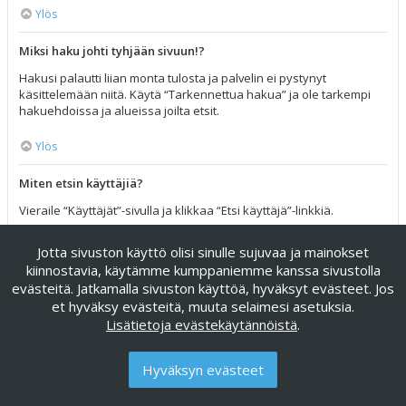
Ylös
Miksi haku johti tyhjään sivuun!?
Hakusi palautti liian monta tulosta ja palvelin ei pystynyt
käsittelemään niitä. Käytä “Tarkennettua hakua” ja ole tarkempi
hakuehdoissa ja alueissa joilta etsit.
Ylös
Miten etsin käyttäjiä?
Vieraile “Käyttäjät”-sivulla ja klikkaa “Etsi käyttäjä”-linkkiä.
Ylös
Jotta sivuston käyttö olisi sinulle sujuvaa ja mainokset
kiinnostavia, käytämme kumppaniemme kanssa sivustolla
Miten löydän omat viestini ja viestiketjuni?
evästeitä. Jatkamalla sivuston käyttöä, hyväksyt evästeet. Jos
et hyväksy evästeitä, muuta selaimesi asetuksia.
Omat viestisi näet klikkaamalla “Katso omia viestejäsi”-linkkiä
Lisätietoja evästekäytännöistä
.
omissa asetuksissa tai klikkaamalla “Etsi käyttäjän viesteistä”-
linkkiä omalla profiilisivullasi tai klikkaamalla “Pikalinkit”-valikkoa
foorumin ylälaidassa. Etsiäksesi omia viestiketjuja, käytä
Hyväksyn evästeet
tarkennettua hakua ja täytä sen hakuehdot haluamallasi tavalla.