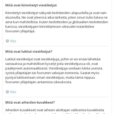
Mitä ovat kiinnitetyt viestiketjut
Kiinnitetyt viestiketjut näkyvät tiedotteiden alapuolella ja ovat vain
etusivulla. Ne ovat yleensä aika tärkeitä, joten sinun tulisi lukea ne
aina kun mahdollista. Kuten tiedotteiden ja globaalien tiedotteiden
kanssa, viestiketjujen kiinnittämisen oikeudet määrittelee
foorumin ylläpitäjä.
Ylös
Mitä ovat lukitut viestiketjut?
Lukitut viestiketjut ovat viestiketjuja, joihin ei voi enää lähettää
vastauksia ja mahdolliset kyselyt joita viestiketjussa oli, ovat
päättyneet automaattisesti. Viestiketjuja voidaan lukita useista
syistä ylläpitäjän tai foorumin valvojan toimesta. Saatat myös
pystyä lukitsemaan oman viestiketjusi, mutta tämä riippuu
foorumin ylläpitäjän antamista oikeuksista.
Ylös
Mitä ovat aiheiden kuvakkeet?
Aiheiden kuvakkeet ovat aiheen aloittajan valitsemia kuvakkeita