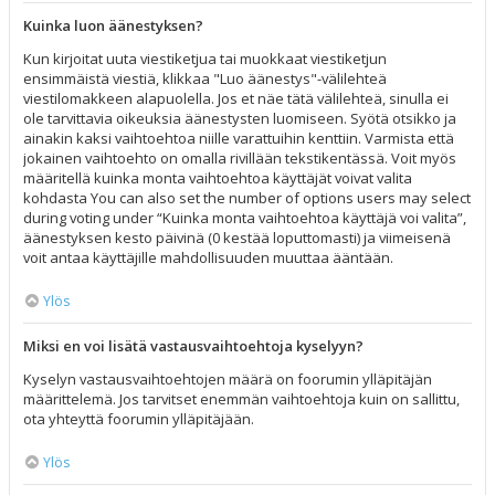
Kuinka luon äänestyksen?
Kun kirjoitat uuta viestiketjua tai muokkaat viestiketjun
ensimmäistä viestiä, klikkaa "Luo äänestys"-välilehteä
viestilomakkeen alapuolella. Jos et näe tätä välilehteä, sinulla ei
ole tarvittavia oikeuksia äänestysten luomiseen. Syötä otsikko ja
ainakin kaksi vaihtoehtoa niille varattuihin kenttiin. Varmista että
jokainen vaihtoehto on omalla rivillään tekstikentässä. Voit myös
määritellä kuinka monta vaihtoehtoa käyttäjät voivat valita
kohdasta You can also set the number of options users may select
during voting under “Kuinka monta vaihtoehtoa käyttäjä voi valita”,
äänestyksen kesto päivinä (0 kestää loputtomasti) ja viimeisenä
voit antaa käyttäjille mahdollisuuden muuttaa ääntään.
Ylös
Miksi en voi lisätä vastausvaihtoehtoja kyselyyn?
Kyselyn vastausvaihtoehtojen määrä on foorumin ylläpitäjän
määrittelemä. Jos tarvitset enemmän vaihtoehtoja kuin on sallittu,
ota yhteyttä foorumin ylläpitäjään.
Ylös