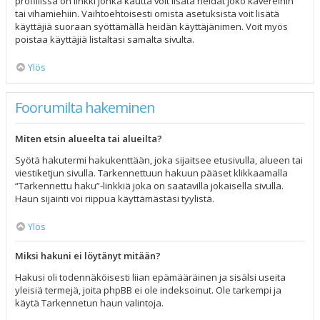
profiilissa on linkki jonka kautta voit lisätä heidät joko kavereihin
tai vihamiehiin. Vaihtoehtoisesti omista asetuksista voit lisätä
käyttäjiä suoraan syöttämällä heidän käyttäjänimen. Voit myös
poistaa käyttäjiä listaltasi samalta sivulta.
Ylös
Foorumilta hakeminen
Miten etsin alueelta tai alueilta?
Syötä hakutermi hakukenttään, joka sijaitsee etusivulla, alueen tai
viestiketjun sivulla. Tarkennettuun hakuun pääset klikkaamalla
“Tarkennettu haku”-linkkiä joka on saatavilla jokaisella sivulla.
Haun sijainti voi riippua käyttämästäsi tyylistä.
Ylös
Miksi hakuni ei löytänyt mitään?
Hakusi oli todennäköisesti liian epämääräinen ja sisälsi useita
yleisiä termejä, joita phpBB ei ole indeksoinut. Ole tarkempi ja
käytä Tarkennetun haun valintoja.