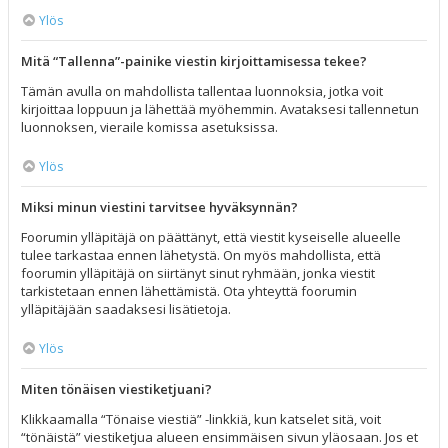
Ylös
Mitä “Tallenna”-painike viestin kirjoittamisessa tekee?
Tämän avulla on mahdollista tallentaa luonnoksia, jotka voit
kirjoittaa loppuun ja lähettää myöhemmin. Avataksesi tallennetun
luonnoksen, vieraile komissa asetuksissa.
Ylös
Miksi minun viestini tarvitsee hyväksynnän?
Foorumin ylläpitäjä on päättänyt, että viestit kyseiselle alueelle
tulee tarkastaa ennen lähetystä. On myös mahdollista, että
foorumin ylläpitäjä on siirtänyt sinut ryhmään, jonka viestit
tarkistetaan ennen lähettämistä. Ota yhteyttä foorumin
ylläpitäjään saadaksesi lisätietoja.
Ylös
Miten tönäisen viestiketjuani?
Klikkaamalla “Tönaise viestiä” -linkkiä, kun katselet sitä, voit
“tönäistä” viestiketjua alueen ensimmäisen sivun yläosaan. Jos et