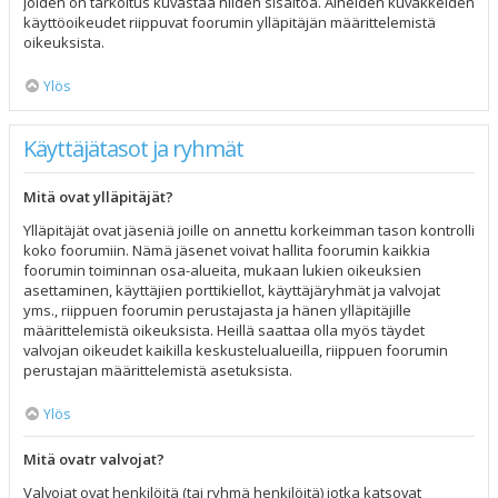
joiden on tarkoitus kuvastaa niiden sisältöä. Aiheiden kuvakkeiden
käyttöoikeudet riippuvat foorumin ylläpitäjän määrittelemistä
oikeuksista.
Ylös
Käyttäjätasot ja ryhmät
Mitä ovat ylläpitäjät?
Ylläpitäjät ovat jäseniä joille on annettu korkeimman tason kontrolli
koko foorumiin. Nämä jäsenet voivat hallita foorumin kaikkia
foorumin toiminnan osa-alueita, mukaan lukien oikeuksien
asettaminen, käyttäjien porttikiellot, käyttäjäryhmät ja valvojat
yms., riippuen foorumin perustajasta ja hänen ylläpitäjille
määrittelemistä oikeuksista. Heillä saattaa olla myös täydet
valvojan oikeudet kaikilla keskustelualueilla, riippuen foorumin
perustajan määrittelemistä asetuksista.
Ylös
Mitä ovatr valvojat?
Valvojat ovat henkilöitä (tai ryhmä henkilöitä) jotka katsovat