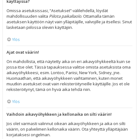
käyttäjissä?
Omissa asetuksissasi, “Asetukset”-välilehdellä, löydät
mahdollisuuden valita
Piilota paikallaolo
. Ottamalla tämän
asetuksen käyttöön näyt vain ylläpitäjille, valvojille ja itsellesi. Sinut
lasketaan piilossa oleviin käyttäjiin.
Ylös
Ajat ovat väärin!
On mahdollista, että näytetty aika on eri aikavyöhykkeeltä kuin se
jossa itse olet. Tässä tapauksessa valitse omista asetuksista oma
aikavyöhykkeesi, esim. Lontoo, Pariisi, New York, Sidney, jne.
Huomaathan, että aikavyöhykkeen vaihtaminen, kuten monet
muutkin asetukset ovat vain rekisteröityneille käyttäjille. Jos et ole
rekisteröitynyt, tämä on hyvä aika tehdä niin.
Ylös
Vaihdoin aikavyöhykkeen ja kellonaika on silti väärin!
Jos olet varmasti valinnut oikean aikavyöhykkeen ja aika on silti
väärin, on palvelimen kellonaika väärin. Ota yhteyttä ylläpitäjään
korjataksesi ongelman.