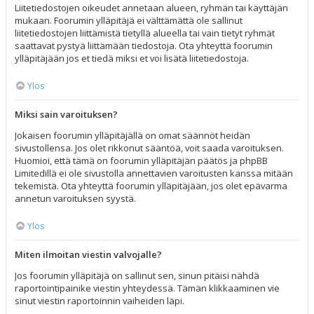
Liitetiedostojen oikeudet annetaan alueen, ryhmän tai käyttäjän
mukaan. Foorumin ylläpitäjä ei välttämättä ole sallinut
liitetiedostojen liittämistä tietyllä alueella tai vain tietyt ryhmät
saattavat pystyä liittämään tiedostoja. Ota yhteyttä foorumin
ylläpitäjään jos et tiedä miksi et voi lisätä liitetiedostoja.
Ylös
Miksi sain varoituksen?
Jokaisen foorumin ylläpitäjällä on omat säännöt heidän
sivustollensa. Jos olet rikkonut sääntöä, voit saada varoituksen.
Huomioi, että tämä on foorumin ylläpitäjän päätös ja phpBB
Limitedillä ei ole sivustolla annettavien varoitusten kanssa mitään
tekemistä. Ota yhteyttä foorumin ylläpitäjään, jos olet epävarma
annetun varoituksen syystä.
Ylös
Miten ilmoitan viestin valvojalle?
Jos foorumin ylläpitäjä on sallinut sen, sinun pitäisi nähdä
raportointipainike viestin yhteydessä. Tämän klikkaaminen vie
sinut viestin raportoinnin vaiheiden läpi.