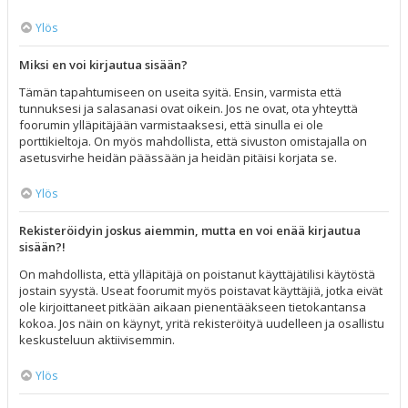
Ylös
Miksi en voi kirjautua sisään?
Tämän tapahtumiseen on useita syitä. Ensin, varmista että
tunnuksesi ja salasanasi ovat oikein. Jos ne ovat, ota yhteyttä
foorumin ylläpitäjään varmistaaksesi, että sinulla ei ole
porttikieltoja. On myös mahdollista, että sivuston omistajalla on
asetusvirhe heidän päässään ja heidän pitäisi korjata se.
Ylös
Rekisteröidyin joskus aiemmin, mutta en voi enää kirjautua
sisään?!
On mahdollista, että ylläpitäjä on poistanut käyttäjätilisi käytöstä
jostain syystä. Useat foorumit myös poistavat käyttäjiä, jotka eivät
ole kirjoittaneet pitkään aikaan pienentääkseen tietokantansa
kokoa. Jos näin on käynyt, yritä rekisteröityä uudelleen ja osallistu
keskusteluun aktiivisemmin.
Ylös