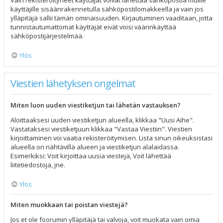
Vain rekisteröityneet käyttäjät voivat lähettää sähköpostia muille
käyttäjille sisäänrakennetulla sähköpostilomakkeella ja vain jos
ylläpitäjä sallii tämän ominaisuuden. Kirjautuminen vaaditaan, jotta
tunnistautumattomat käyttäjät eivät voisi väärinkäyttää
sähköpostijärjestelmää.
Ylös
Viestien lähetyksen ongelmat
Miten luon uuden viestiketjun tai lähetän vastauksen?
Aloittaaksesi uuden viestiketjun alueella, klikkaa "Uusi Aihe".
Vastataksesi viestiketjuun klikkaa "Vastaa Viestiin". Viestien
kirjoittaminen voi vaatia rekisteröitymisen. Lista sinun oikeuksistasi
alueella on nähtävillä alueen ja viestiketjun alalaidassa.
Esimerkiksi: Voit kirjoittaa uusia viestejä, Voit lähettää
liitetiedostoja, jne.
Ylös
Miten muokkaan tai poistan viestejä?
Jos et ole foorumin ylläpitäjä tai valvoja, voit muokata vain omia