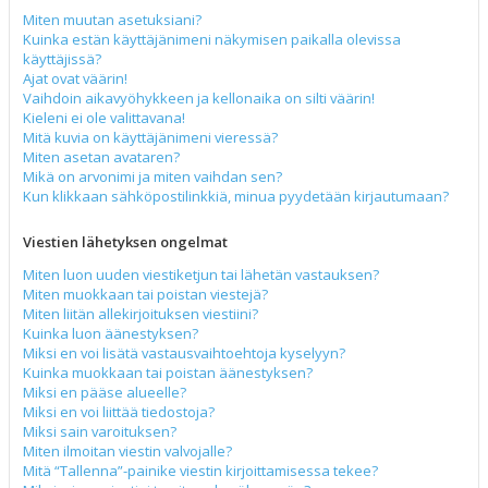
Miten muutan asetuksiani?
Kuinka estän käyttäjänimeni näkymisen paikalla olevissa
käyttäjissä?
Ajat ovat väärin!
Vaihdoin aikavyöhykkeen ja kellonaika on silti väärin!
Kieleni ei ole valittavana!
Mitä kuvia on käyttäjänimeni vieressä?
Miten asetan avataren?
Mikä on arvonimi ja miten vaihdan sen?
Kun klikkaan sähköpostilinkkiä, minua pyydetään kirjautumaan?
Viestien lähetyksen ongelmat
Miten luon uuden viestiketjun tai lähetän vastauksen?
Miten muokkaan tai poistan viestejä?
Miten liitän allekirjoituksen viestiini?
Kuinka luon äänestyksen?
Miksi en voi lisätä vastausvaihtoehtoja kyselyyn?
Kuinka muokkaan tai poistan äänestyksen?
Miksi en pääse alueelle?
Miksi en voi liittää tiedostoja?
Miksi sain varoituksen?
Miten ilmoitan viestin valvojalle?
Mitä “Tallenna”-painike viestin kirjoittamisessa tekee?