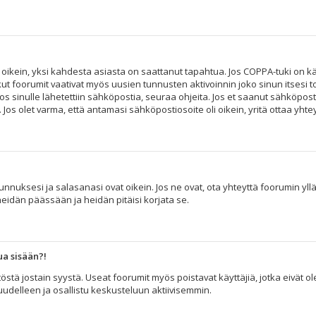
 oikein, yksi kahdesta asiasta on saattanut tapahtua. Jos COPPA-tuki on käy
kut foorumit vaativat myös uusien tunnusten aktivoinnin joko sinun itsesi to
os sinulle lähetettiin sähköpostia, seuraa ohjeita. Jos et saanut sähköpost
s olet varma, että antamasi sähköpostiosoite oli oikein, yritä ottaa yhtey
nuksesi ja salasanasi ovat oikein. Jos ne ovat, ota yhteyttä foorumin ylläpi
heidän päässään ja heidän pitäisi korjata se.
ua sisään?!
äytöstä jostain syystä. Useat foorumit myös poistavat käyttäjiä, jotka eivät
 uudelleen ja osallistu keskusteluun aktiivisemmin.