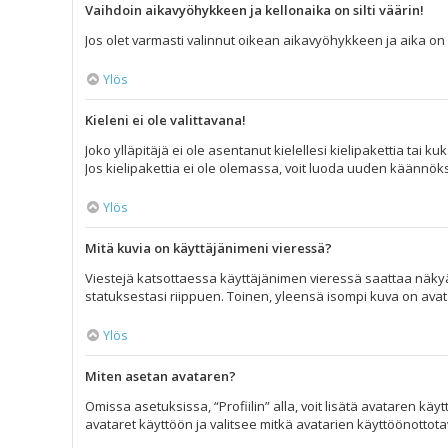
Vaihdoin aikavyöhykkeen ja kellonaika on silti väärin!
Jos olet varmasti valinnut oikean aikavyöhykkeen ja aika on s
Ylös
Kieleni ei ole valittavana!
Joko ylläpitäjä ei ole asentanut kielellesi kielipakettia tai 
Jos kielipakettia ei ole olemassa, voit luoda uuden käännöks
Ylös
Mitä kuvia on käyttäjänimeni vieressä?
Viestejä katsottaessa käyttäjänimen vieressä saattaa näkyä k
statuksestasi riippuen. Toinen, yleensä isompi kuva on avatar
Ylös
Miten asetan avataren?
Omissa asetuksissa, “Profiilin” alla, voit lisätä avataren kä
avataret käyttöön ja valitsee mitkä avatarien käyttöönottotava