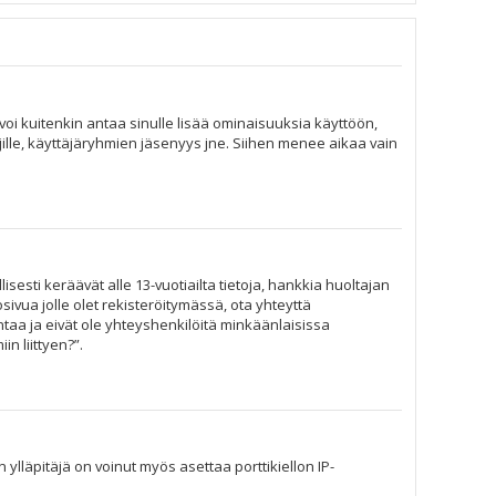
n voi kuitenkin antaa sinulle lisää ominaisuuksia käyttöön,
äjille, käyttäjäryhmien jäsenyys jne. Siihen menee aikaa vain
isesti keräävät alle 13-vuotiailta tietoja, hankkia huoltajan
sivua jolle olet rekisteröitymässä, ota yhteyttä
aa ja eivät ole yhteyshenkilöitä minkäänlaisissa
n liittyen?”.
 ylläpitäjä on voinut myös asettaa porttikiellon IP-