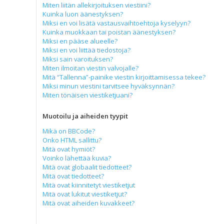
Miten liitän allekirjoituksen viestiini?
Kuinka luon äänestyksen?
Miksi en voi lisätä vastausvaihtoehtoja kyselyyn?
Kuinka muokkaan tai poistan äänestyksen?
Miksi en pääse alueelle?
Miksi en voi liittää tiedostoja?
Miksi sain varoituksen?
Miten ilmoitan viestin valvojalle?
Mitä “Tallenna”-painike viestin kirjoittamisessa tekee?
Miksi minun viestini tarvitsee hyväksynnän?
Miten tönäisen viestiketjuani?
Muotoilu ja aiheiden tyypit
Mikä on BBCode?
Onko HTML sallittu?
Mitä ovat hymiöt?
Voinko lähettää kuvia?
Mitä ovat globaalit tiedotteet?
Mitä ovat tiedotteet?
Mitä ovat kiinnitetyt viestiketjut
Mitä ovat lukitut viestiketjut?
Mitä ovat aiheiden kuvakkeet?