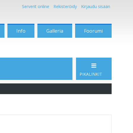
Serverit online
Rekisteröidy
Kirjaudu sisään
Info
Galleria
Foorumi
PIKALINKIT