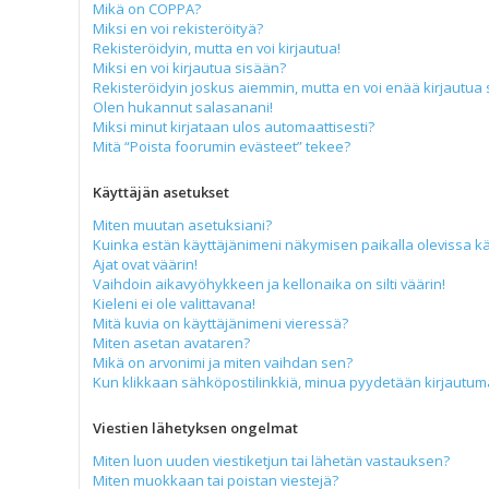
Mikä on COPPA?
Miksi en voi rekisteröityä?
Rekisteröidyin, mutta en voi kirjautua!
Miksi en voi kirjautua sisään?
Rekisteröidyin joskus aiemmin, mutta en voi enää kirjautua 
Olen hukannut salasanani!
Miksi minut kirjataan ulos automaattisesti?
Mitä “Poista foorumin evästeet” tekee?
Käyttäjän asetukset
Miten muutan asetuksiani?
Kuinka estän käyttäjänimeni näkymisen paikalla olevissa kä
Ajat ovat väärin!
Vaihdoin aikavyöhykkeen ja kellonaika on silti väärin!
Kieleni ei ole valittavana!
Mitä kuvia on käyttäjänimeni vieressä?
Miten asetan avataren?
Mikä on arvonimi ja miten vaihdan sen?
Kun klikkaan sähköpostilinkkiä, minua pyydetään kirjautu
Viestien lähetyksen ongelmat
Miten luon uuden viestiketjun tai lähetän vastauksen?
Miten muokkaan tai poistan viestejä?