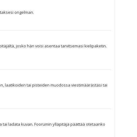
jataksesi ongelman.
pitäjältä, josko hän voisi asentaa tarvitsemasi kielipaketin.
en, laatikoiden tai pisteiden muodossa viestimäärästäsi tai
lta tai ladata kuvan. Foorumin ylläpitäjä päättää otetaanko