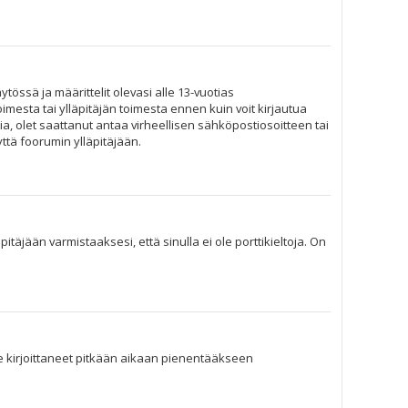
tössä ja määrittelit olevasi alle 13-vuotias
imesta tai ylläpitäjän toimesta ennen kuin voit kirjautua
ia, olet saattanut antaa virheellisen sähköpostiosoitteen tai
ttä foorumin ylläpitäjään.
täjään varmistaaksesi, että sinulla ei ole porttikieltoja. On
 ole kirjoittaneet pitkään aikaan pienentääkseen