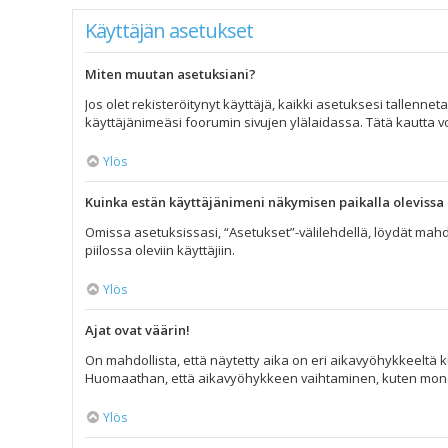
Käyttäjän asetukset
Miten muutan asetuksiani?
Jos olet rekisteröitynyt käyttäjä, kaikki asetuksesi tallenne
käyttäjänimeäsi foorumin sivujen ylälaidassa. Tätä kautta vo
Ylös
Kuinka estän käyttäjänimeni näkymisen paikalla olevissa 
Omissa asetuksissasi, “Asetukset”-välilehdellä, löydät mahd
piilossa oleviin käyttäjiin.
Ylös
Ajat ovat väärin!
On mahdollista, että näytetty aika on eri aikavyöhykkeeltä k
Huomaathan, että aikavyöhykkeen vaihtaminen, kuten monet muu
Ylös