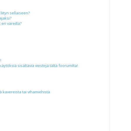
liityn sellaiseen?
ajaksi?
eri väreillä?
!
äytöksiä sisältäviä viestejä tältä foorumilta!
iä kavereista tai vihamiehistä