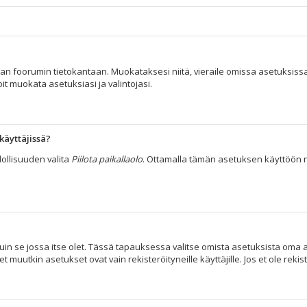
taan foorumin tietokantaan. Muokataksesi niitä, vieraile omissa asetuksissa
it muokata asetuksiasi ja valintojasi.
käyttäjissä?
ollisuuden valita
Piilota paikallaolo
. Ottamalla tämän asetuksen käyttöön näyt 
uin se jossa itse olet. Tässä tapauksessa valitse omista asetuksista oma a
tkin asetukset ovat vain rekisteröityneille käyttäjille. Jos et ole rekist