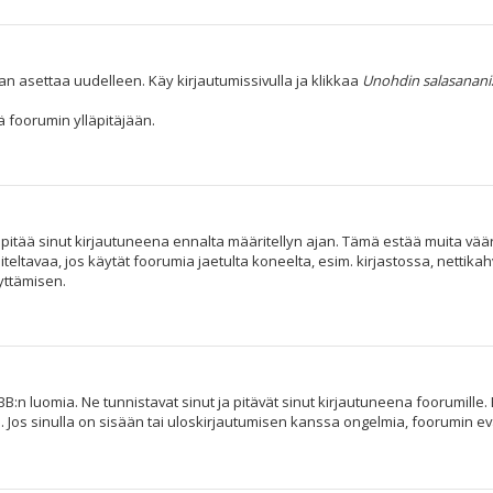
an asettaa uudelleen. Käy kirjautumissivulla ja klikkaa
Unohdin salasanani
 foorumin ylläpitäjään.
i pitää sinut kirjautuneena ennalta määritellyn ajan. Tämä estää muita vä
iteltavaa, jos käytät foorumia jaetulta koneelta, esim. kirjastossa, nettika
yttämisen.
B:n luomia. Ne tunnistavat sinut ja pitävät sinut kirjautuneena foorumille. 
. Jos sinulla on sisään tai uloskirjautumisen kanssa ongelmia, foorumin e