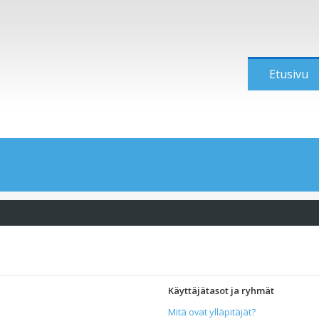
Etusivu
Käyttäjätasot ja ryhmät
Mitä ovat ylläpitäjät?