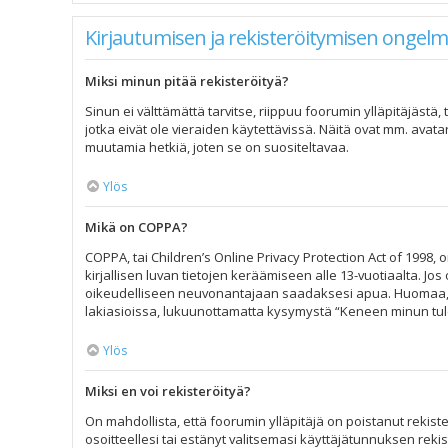
Kirjautumisen ja rekisteröitymisen ongelm
Miksi minun pitää rekisteröityä?
Sinun ei välttämättä tarvitse, riippuu foorumin ylläpitäjästä
jotka eivät ole vieraiden käytettävissä. Näitä ovat mm. avata
muutamia hetkiä, joten se on suositeltavaa.
Ylös
Mikä on COPPA?
COPPA, tai Children’s Online Privacy Protection Act of 1998, o
kirjallisen luvan tietojen keräämiseen alle 13-vuotiaalta. J
oikeudelliseen neuvonantajaan saadaksesi apua. Huomaa, et
lakiasioissa, lukuunottamatta kysymystä “Keneen minun tule
Ylös
Miksi en voi rekisteröityä?
On mahdollista, että foorumin ylläpitäjä on poistanut rekiste
osoitteellesi tai estänyt valitsemasi käyttäjätunnuksen reki