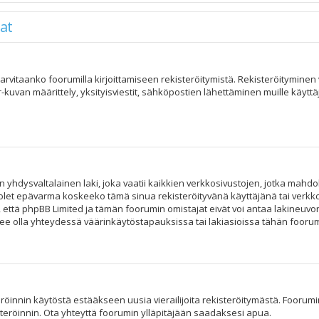
at
, tarvitaanko foorumilla kirjoittamiseen rekisteröitymistä. Rekisteröitymine
r-kuvan määrittely, yksityisviestit, sähköpostien lähettäminen muille käytt
n yhdysvaltalainen laki, joka vaatii kaikkien verkkosivustojen, jotka mahdoll
os olet epävarma koskeeko tämä sinua rekisteröityvänä käyttäjänä tai verkko
tä phpBB Limited ja tämän foorumin omistajat eivät voi antaa lakineuvont
e olla yhteydessä väärinkäytöstapauksissa tai lakiasioissa tähän foorumii
röinnin käytöstä estääkseen uusia vierailijoita rekisteröitymästä. Foorumin
steröinnin. Ota yhteyttä foorumin ylläpitäjään saadaksesi apua.