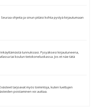
. Seuraa ohjeita ja sinun pitäisi kohta pystyä kirjautumaan
ärinkäyttämästä tunnuksiasi. Pysyäksesi kirjautuneena,
hvilassa tai koulun tietokoneluokassa. Jos et näe tätä
Evästeet tarjoavat myös toimintoja, kuten luettujen
västeiden poistaminen voi auttaa.