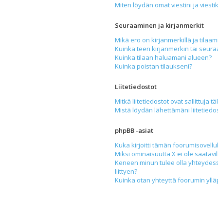
Miten löydän omat viestini ja viesti
Seuraaminen ja kirjanmerkit
Mikä ero on kirjanmerkillä ja tilaam
Kuinka teen kirjanmerkin tai seur
Kuinka tilaan haluamani alueen?
Kuinka poistan tilaukseni?
Liitetiedostot
Mitkä liitetiedostot ovat sallittuja tä
Mistä löydän lähettämäni liitetiedo
phpBB -asiat
Kuka kirjoitti tämän foorumisovell
Miksi ominaisuutta X ei ole saatavil
Keneen minun tulee olla yhteydess
liittyen?
Kuinka otan yhteyttä foorumin yllä