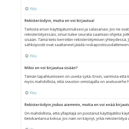
Ylös
Rekisteröidyin, mutta en voi kirjautua!
Tarkista ensin käyttäjätunnuksesi ja salasanasi. Jos ne ovat
rekisteröityessäsi, sinun tulee seurata saamiasi ohjeita. Jot
sisään. Tämä tieto kerrottiin rekisteröitymisen yhteydessä. J
sähköpostit ovat saattaneet jäädä roskapostisuodattimeen. Jo
Ylös
Miksi en voi kirjautua sisään?
Tämän tapahtumiseen on useita syitä. Ensin, varmista että tun
myös mahdollista, että sivuston omistajalla on asetusvirhe 
Ylös
Rekisteröidyin joskus aiemmin, mutta en voi enää kirjaut
On mahdollista, että ylläpitäjä on poistanut käyttäjätilisi k
tietokantansa kokoa. Jos näin on käynyt, yritä rekisteröityä