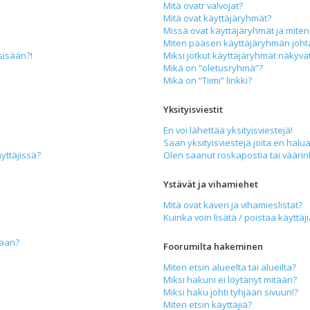
Mitä ovatr valvojat?
Mitä ovat käyttäjäryhmät?
Missä ovat käyttäjäryhmät ja miten 
Miten pääsen käyttäjäryhmän joht
sisään?!
Miksi jotkut käyttäjäryhmät näkyvät 
Mikä on “oletusryhmä”?
Mikä on “Tiimi” linkki?
Yksityisviestit
En voi lähettää yksityisviestejä!
Saan yksityisviestejä joita en halua
yttäjissä?
Olen saanut roskapostia tai väärink
Ystävät ja vihamiehet
Mitä ovat kaveri ja vihamieslistat?
Kuinka voin lisätä / poistaa käyttäj
maan?
Foorumilta hakeminen
Miten etsin alueelta tai alueilta?
Miksi hakuni ei löytänyt mitään?
Miksi haku johti tyhjään sivuun!?
Miten etsin käyttäjiä?