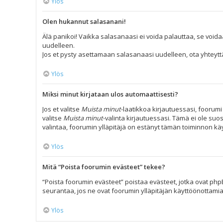
Ylös
Olen hukannut salasanani!
Älä panikoi! Vaikka salasanaasi ei voida palauttaa, se voida
uudelleen.
Jos et pysty asettamaan salasanaasi uudelleen, ota yhteyttä
Ylös
Miksi minut kirjataan ulos automaattisesti?
Jos et valitse
Muista minut
-laatikkoa kirjautuessasi, foorum
valitse
Muista minut
-valinta kirjautuessasi. Tämä ei ole suos
valintaa, foorumin ylläpitäjä on estänyt tämän toiminnon kä
Ylös
Mitä “Poista foorumin evästeet” tekee?
“Poista foorumin evästeet” poistaa evästeet, jotka ovat phpB
seurantaa, jos ne ovat foorumin ylläpitäjän käyttöönottamia
Ylös