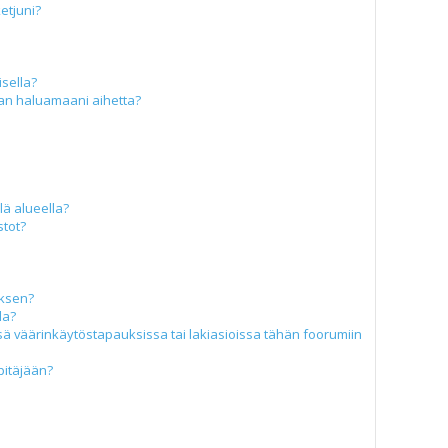
ketjuni?
isella?
aan haluamaani aihetta?
llä alueella?
stot?
uksen?
la?
ä väärinkäytöstapauksissa tai lakiasioissa tähän foorumiin
pitäjään?