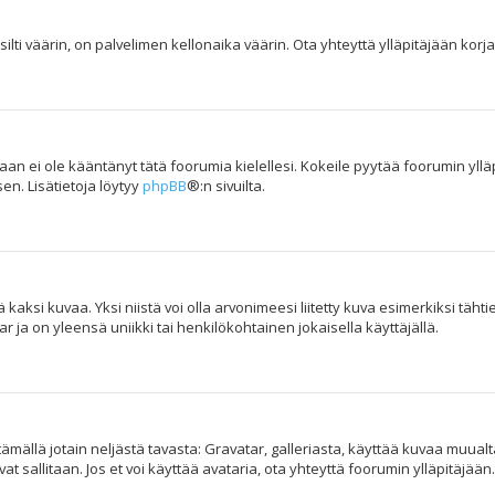
ilti väärin, on palvelimen kellonaika väärin. Ota yhteyttä ylläpitäjään kor
kukaan ei ole kääntänyt tätä foorumia kielellesi. Kokeile pyytää foorumin yllä
en. Lisätietoja löytyy
phpBB
®:n sivuilta.
aksi kuvaa. Yksi niistä voi olla arvonimeesi liitetty kuva esimerkiksi tähti
 ja on yleensä uniikki tai henkilökohtainen jokaisella käyttäjällä.
yttämällä jotain neljästä tavasta: Gravatar, galleriasta, käyttää kuvaa muua
t sallitaan. Jos et voi käyttää avataria, ota yhteyttä foorumin ylläpitäjään.